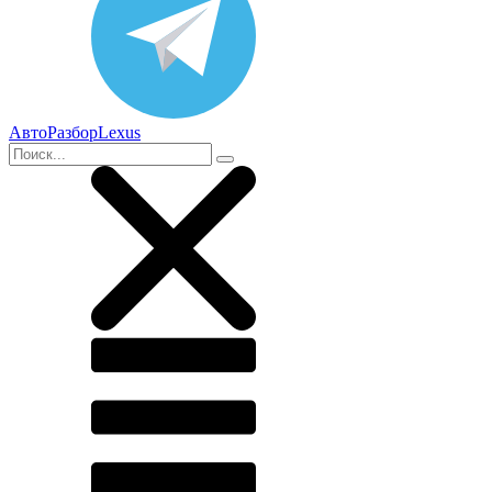
АвтоРазборLexus