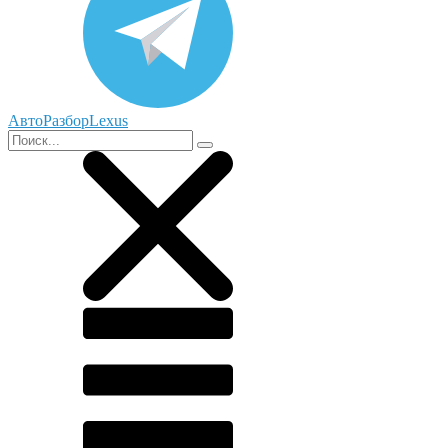
АвтоРазборLexus