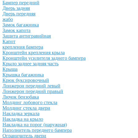
Бампер передний
Дверь задняя
Дверь передняя
жабо
Замок багажника
Замок капота
Защита антигравийная
Капот
крепления бампера
Кронштейн крепления крыла
Кронштейн усилителя заднего бампера
Крыло заднее задняя часть
Крыша
Крышка багажника
Крюк буксировочный
Лонжерон передний левый
Лонжерон передний правый
Лючок бензобака
Молдинг лобового стекла
Молдинг стекла двери
Накладка зеркала
Накладка на крыло
Накладка на порог (наружная)
Наполнитель переднего бампера
Ограничитель двери