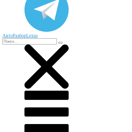
АвтоРазборLexus