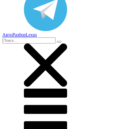
АвтоРазборLexus