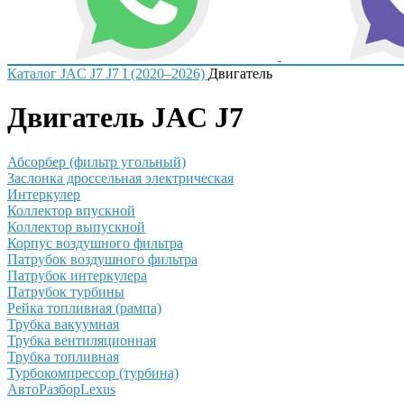
Каталог
JAC
J7
J7 I (2020–2026)
Двигатель
Двигатель JAC J7
Абсорбер (фильтр угольный)
Заслонка дроссельная электрическая
Интеркулер
Коллектор впускной
Коллектор выпускной
Корпус воздушного фильтра
Патрубок воздушного фильтра
Патрубок интеркулера
Патрубок турбины
Рейка топливная (рампа)
Трубка вакуумная
Трубка вентиляционная
Трубка топливная
Турбокомпрессор (турбина)
АвтоРазборLexus