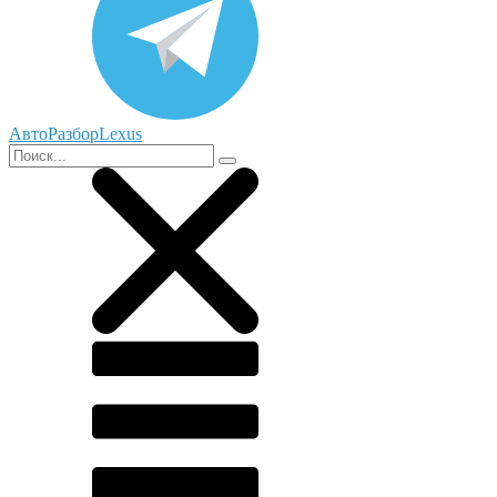
АвтоРазборLexus