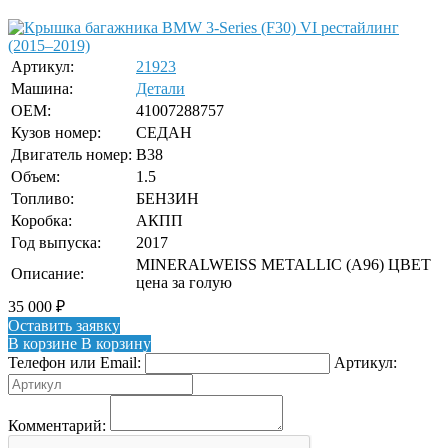
Артикул:
21923
Машина:
Детали
OEM:
41007288757
Кузов номер:
СЕДАН
Двигатель номер:
B38
Объем:
1.5
Топливо:
БЕНЗИН
Коробка:
АКПП
Год выпуска:
2017
MINERALWEISS METALLIC (A96) ЦВЕТ
Описание:
цена за голую
35 000
₽
Оставить заявку
В корзине
В корзину
Телефон или Email:
Артикул:
Комментарий: