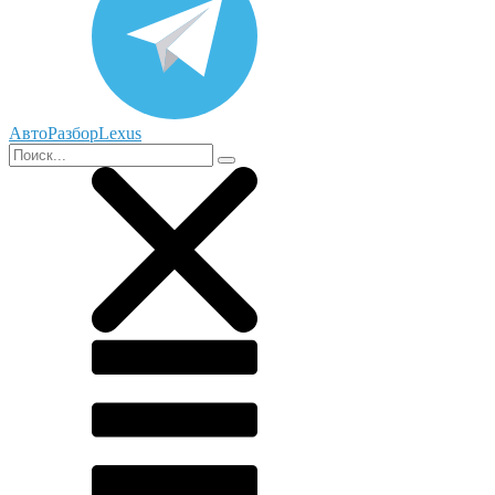
АвтоРазборLexus