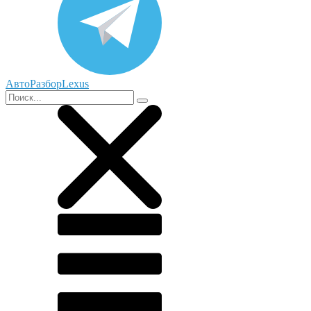
АвтоРазборLexus