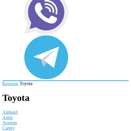
Каталог
Toyota
Toyota
Alphard
Auris
Avensis
Camry