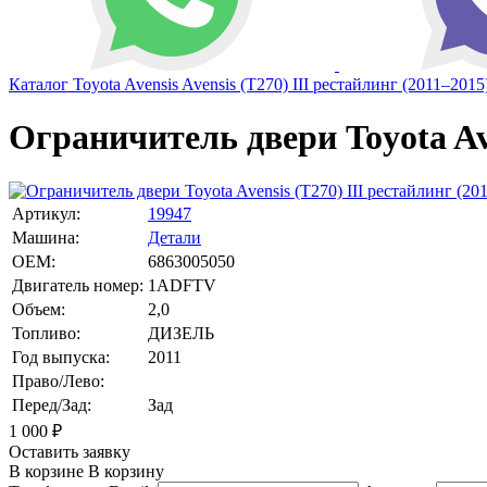
Каталог
Toyota
Avensis
Avensis (T270) III рестайлинг (2011–2015
Ограничитель двери Toyota Ave
Артикул:
19947
Машина:
Детали
OEM:
6863005050
Двигатель номер:
1ADFTV
Объем:
2,0
Топливо:
ДИЗЕЛЬ
Год выпуска:
2011
Право/Лево:
Перед/Зад:
Зад
1 000
₽
Оставить заявку
В корзине
В корзину