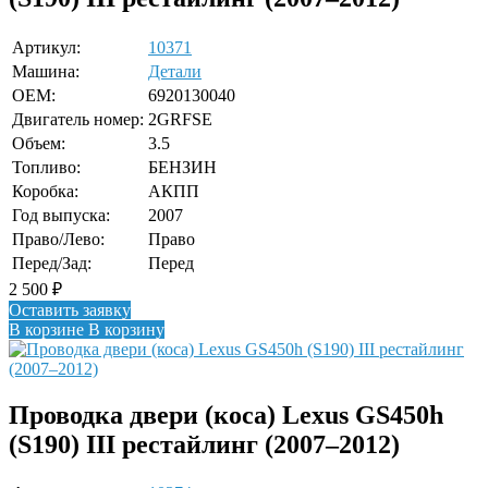
Артикул:
10371
Машина:
Детали
OEM:
6920130040
Двигатель номер:
2GRFSE
Объем:
3.5
Топливо:
БЕНЗИН
Коробка:
АКПП
Год выпуска:
2007
Право/Лево:
Право
Перед/Зад:
Перед
2 500
₽
Оставить заявку
В корзине
В корзину
Проводка двери (коса) Lexus GS450h
(S190) III рестайлинг (2007–2012)