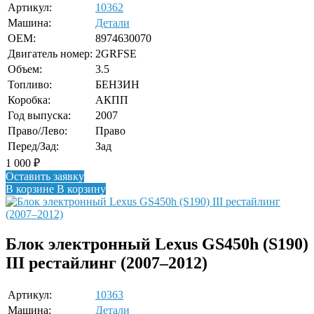
Артикул:
10362
Машина:
Детали
OEM:
8974630070
Двигатель номер:
2GRFSE
Объем:
3.5
Топливо:
БЕНЗИН
Коробка:
АКПП
Год выпуска:
2007
Право/Лево:
Право
Перед/Зад:
Зад
1 000
₽
Оставить заявку
В корзине
В корзину
Блок электронный Lexus GS450h (S190)
III рестайлинг (2007–2012)
Артикул:
10363
Машина:
Детали