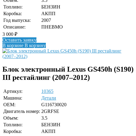
Объем:
3.5
Топливо:
БЕНЗИН
Коробка:
АКПП
Год выпуска:
2007
Описание:
ПНЕВМО
3 000
₽
Оставить заявку
В корзине
В корзину
Блок электронный Lexus GS450h (S190)
III рестайлинг (2007–2012)
Артикул:
10365
Машина:
Детали
OEM:
G116730020
Двигатель номер:
2GRFSE
Объем:
3.5
Топливо:
БЕНЗИН
Коробка:
АКПП