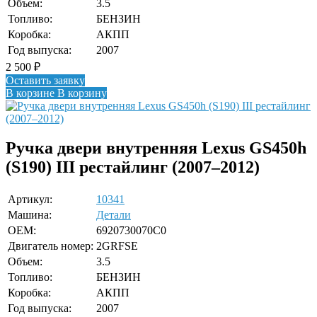
Объем:
3.5
Топливо:
БЕНЗИН
Коробка:
АКПП
Год выпуска:
2007
2 500
₽
Оставить заявку
В корзине
В корзину
Ручка двери внутренняя Lexus GS450h
(S190) III рестайлинг (2007–2012)
Артикул:
10341
Машина:
Детали
OEM:
6920730070C0
Двигатель номер:
2GRFSE
Объем:
3.5
Топливо:
БЕНЗИН
Коробка:
АКПП
Год выпуска:
2007