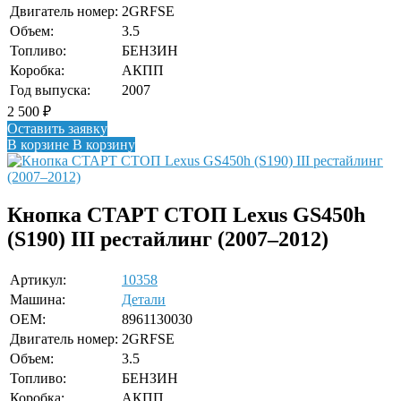
Двигатель номер:
2GRFSE
Объем:
3.5
Топливо:
БЕНЗИН
Коробка:
АКПП
Год выпуска:
2007
2 500
₽
Оставить заявку
В корзине
В корзину
Кнопка СТАРТ СТОП Lexus GS450h
(S190) III рестайлинг (2007–2012)
Артикул:
10358
Машина:
Детали
OEM:
8961130030
Двигатель номер:
2GRFSE
Объем:
3.5
Топливо:
БЕНЗИН
Коробка:
АКПП