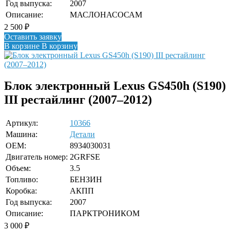
Год выпуска:
2007
Описание:
МАСЛОНАСОСАМ
2 500
₽
Оставить заявку
В корзине
В корзину
Блок электронный Lexus GS450h (S190)
III рестайлинг (2007–2012)
Артикул:
10366
Машина:
Детали
OEM:
8934030031
Двигатель номер:
2GRFSE
Объем:
3.5
Топливо:
БЕНЗИН
Коробка:
АКПП
Год выпуска:
2007
Описание:
ПАРКТРОНИКОМ
3 000
₽