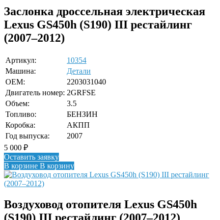
Заслонка дроссельная электрическая
Lexus GS450h (S190) III рестайлинг
(2007–2012)
Артикул:
10354
Машина:
Детали
OEM:
2203031040
Двигатель номер:
2GRFSE
Объем:
3.5
Топливо:
БЕНЗИН
Коробка:
АКПП
Год выпуска:
2007
5 000
₽
Оставить заявку
В корзине
В корзину
Воздуховод отопителя Lexus GS450h
(S190) III рестайлинг (2007–2012)