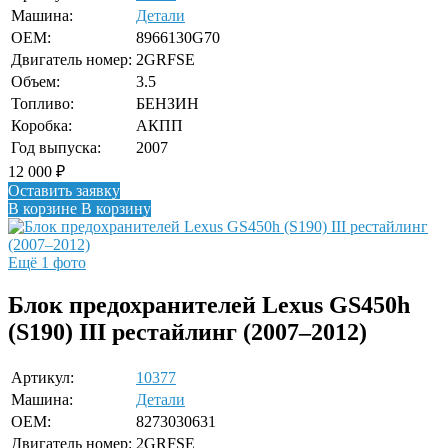
Машина:
Детали
OEM:
8966130G70
Двигатель номер:
2GRFSE
Объем:
3.5
Топливо:
БЕНЗИН
Коробка:
АКПП
Год выпуска:
2007
12 000
₽
Оставить заявку
В корзине
В корзину
Ещё 1 фото
Блок предохранителей Lexus GS450h
(S190) III рестайлинг (2007–2012)
Артикул:
10377
Машина:
Детали
OEM:
8273030631
Двигатель номер:
2GRFSE