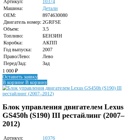
Артикул:
10374
Машина:
Детали
OEM:
8974630080
Двигатель номер:
2GRFSE
Объем:
3.5
Топливо:
БЕНЗИН
Коробка:
АКПП
Год выпуска:
2007
Право/Лево:
Лево
Перед/Зад:
Зад
1 000
₽
Оставить заявку
В корзине
В корзину
Блок управления двигателем Lexus
GS450h (S190) III рестайлинг (2007–
2012)
Артикул:
10376