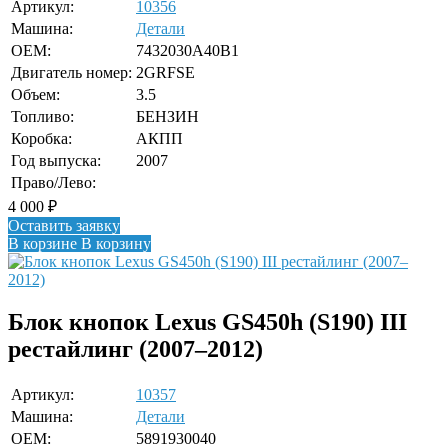
Артикул:
10356
Машина:
Детали
OEM:
7432030A40B1
Двигатель номер:
2GRFSE
Объем:
3.5
Топливо:
БЕНЗИН
Коробка:
АКПП
Год выпуска:
2007
Право/Лево:
4 000
₽
Оставить заявку
В корзине
В корзину
Блок кнопок Lexus GS450h (S190) III
рестайлинг (2007–2012)
Артикул:
10357
Машина:
Детали
OEM:
5891930040