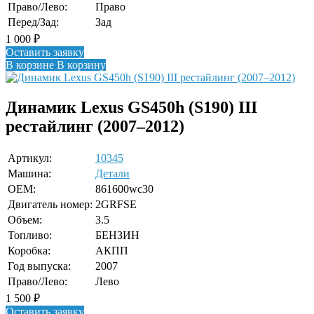
Право/Лево:
Право
Перед/Зад:
Зад
1 000
₽
Оставить заявку
В корзине
В корзину
Динамик Lexus GS450h (S190) III
рестайлинг (2007–2012)
Артикул:
10345
Машина:
Детали
OEM:
861600wc30
Двигатель номер:
2GRFSE
Объем:
3.5
Топливо:
БЕНЗИН
Коробка:
АКПП
Год выпуска:
2007
Право/Лево:
Лево
1 500
₽
Оставить заявку