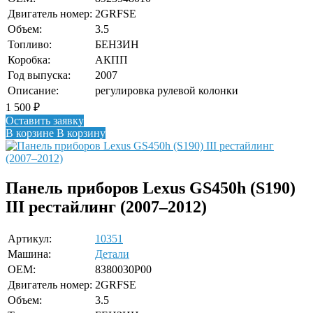
Двигатель номер:
2GRFSE
Объем:
3.5
Топливо:
БЕНЗИН
Коробка:
АКПП
Год выпуска:
2007
Описание:
регулировка рулевой колонки
1 500
₽
Оставить заявку
В корзине
В корзину
Панель приборов Lexus GS450h (S190)
III рестайлинг (2007–2012)
Артикул:
10351
Машина:
Детали
OEM:
8380030P00
Двигатель номер:
2GRFSE
Объем:
3.5