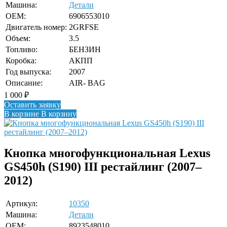
Машина:
Детали
OEM:
6906553010
Двигатель номер:
2GRFSE
Объем:
3.5
Топливо:
БЕНЗИН
Коробка:
АКПП
Год выпуска:
2007
Описание:
AIR- BAG
1 000
₽
Оставить заявку
В корзине
В корзину
Кнопка многофункциональная Lexus
GS450h (S190) III рестайлинг (2007–
2012)
Артикул:
10350
Машина:
Детали
OEM:
8923548010