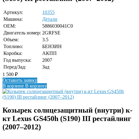
Артикул:
10355
Машина:
Детали
OEM:
5886030041C0
Двигатель номер:
2GRFSE
Объем:
3.5
Топливо:
БЕНЗИН
Коробка:
АКПП
Год выпуска:
2007
Перед/Зад:
Зад
1 500
₽
Оставить заявку
В корзине
В корзину
Козырек солнцезащитный (внутри) к-
кт Lexus GS450h (S190) III рестайлинг
(2007–2012)