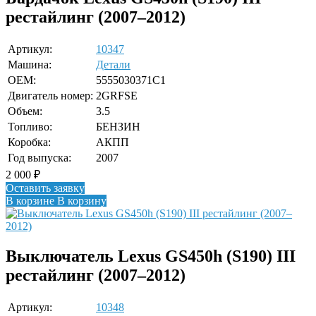
рестайлинг (2007–2012)
Артикул:
10347
Машина:
Детали
OEM:
5555030371C1
Двигатель номер:
2GRFSE
Объем:
3.5
Топливо:
БЕНЗИН
Коробка:
АКПП
Год выпуска:
2007
2 000
₽
Оставить заявку
В корзине
В корзину
Выключатель Lexus GS450h (S190) III
рестайлинг (2007–2012)
Артикул:
10348