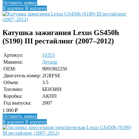
Оставить заявку
В корзине
В корзину
Катушка зажигания Lexus GS450h
(S190) III рестайлинг (2007–2012)
Артикул:
10353
Машина:
Детали
OEM:
9091902250
Двигатель номер:
2GRFSE
Объем:
3.5
Топливо:
БЕНЗИН
Коробка:
АКПП
Год выпуска:
2007
1 000
₽
Оставить заявку
В корзине
В корзину