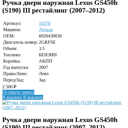
Ручка двери наружная Lexus GS450h
(S190) III рестайлинг (2007–2012)
Артикул:
10370
Машина:
Детали
OEM:
6920430030
Двигатель номер:
2GRFSE
Объем:
3.5
Топливо:
БЕНЗИН
Коробка:
АКПП
Год выпуска:
2007
Право/Лево:
Лево
Перед/Зад:
Зад
2 500
₽
Оставить заявку
В корзине
В корзину
Ручка двери наружная Lexus GS450h
(S190) III рестайлинг (2007–2012)