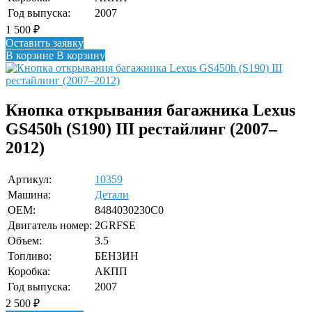
Год выпуска:
2007
1 500
₽
Оставить заявку
В корзине
В корзину
Кнопка открывания багажника Lexus
GS450h (S190) III рестайлинг (2007–
2012)
Артикул:
10359
Машина:
Детали
OEM:
8484030230C0
Двигатель номер:
2GRFSE
Объем:
3.5
Топливо:
БЕНЗИН
Коробка:
АКПП
Год выпуска:
2007
2 500
₽