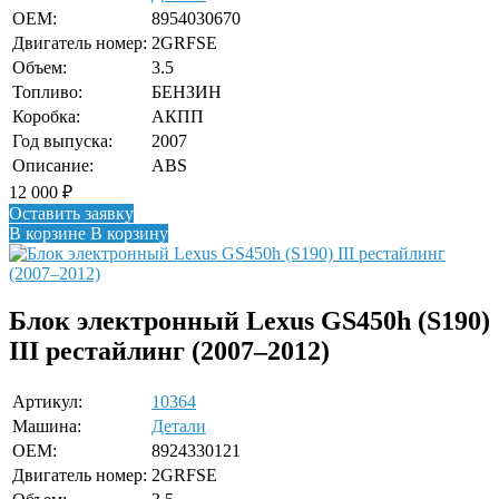
OEM:
8954030670
Двигатель номер:
2GRFSE
Объем:
3.5
Топливо:
БЕНЗИН
Коробка:
АКПП
Год выпуска:
2007
Описание:
ABS
12 000
₽
Оставить заявку
В корзине
В корзину
Блок электронный Lexus GS450h (S190)
III рестайлинг (2007–2012)
Артикул:
10364
Машина:
Детали
OEM:
8924330121
Двигатель номер:
2GRFSE