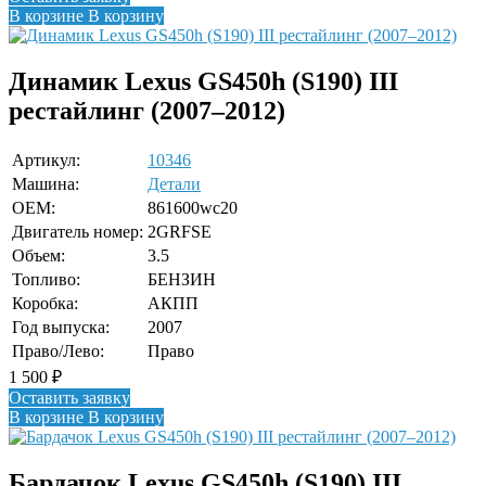
В корзине
В корзину
Динамик Lexus GS450h (S190) III
рестайлинг (2007–2012)
Артикул:
10346
Машина:
Детали
OEM:
861600wc20
Двигатель номер:
2GRFSE
Объем:
3.5
Топливо:
БЕНЗИН
Коробка:
АКПП
Год выпуска:
2007
Право/Лево:
Право
1 500
₽
Оставить заявку
В корзине
В корзину
Бардачок Lexus GS450h (S190) III