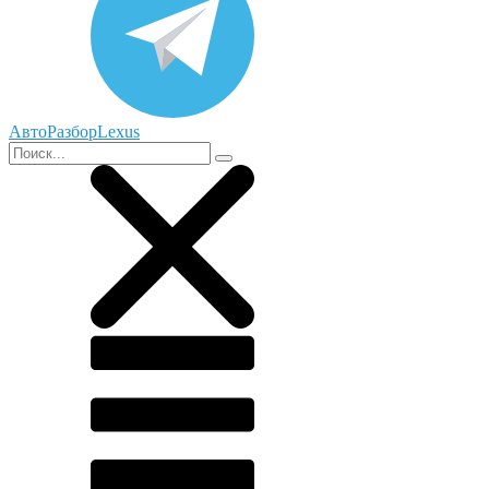
АвтоРазборLexus