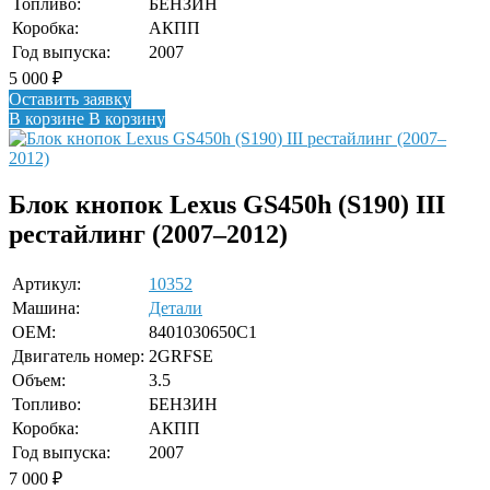
Топливо:
БЕНЗИН
Коробка:
АКПП
Год выпуска:
2007
5 000
₽
Оставить заявку
В корзине
В корзину
Блок кнопок Lexus GS450h (S190) III
рестайлинг (2007–2012)
Артикул:
10352
Машина:
Детали
OEM:
8401030650C1
Двигатель номер:
2GRFSE
Объем:
3.5
Топливо:
БЕНЗИН
Коробка:
АКПП
Год выпуска:
2007
7 000
₽