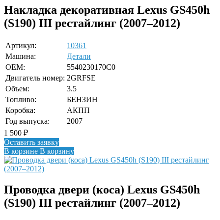
Накладка декоративная Lexus GS450h
(S190) III рестайлинг (2007–2012)
Артикул:
10361
Машина:
Детали
OEM:
5540230170C0
Двигатель номер:
2GRFSE
Объем:
3.5
Топливо:
БЕНЗИН
Коробка:
АКПП
Год выпуска:
2007
1 500
₽
Оставить заявку
В корзине
В корзину
Проводка двери (коса) Lexus GS450h
(S190) III рестайлинг (2007–2012)