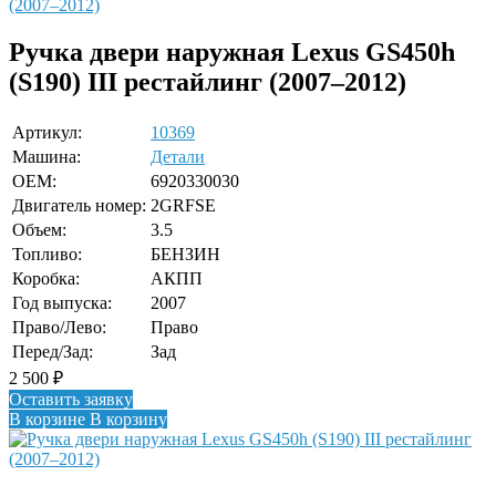
Ручка двери наружная Lexus GS450h
(S190) III рестайлинг (2007–2012)
Артикул:
10369
Машина:
Детали
OEM:
6920330030
Двигатель номер:
2GRFSE
Объем:
3.5
Топливо:
БЕНЗИН
Коробка:
АКПП
Год выпуска:
2007
Право/Лево:
Право
Перед/Зад:
Зад
2 500
₽
Оставить заявку
В корзине
В корзину