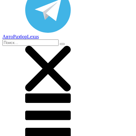
АвтоРазборLexus