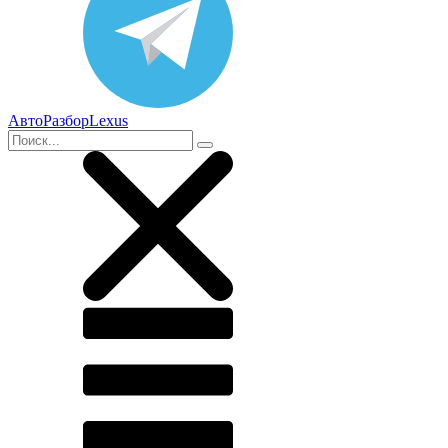
АвтоРазборLexus