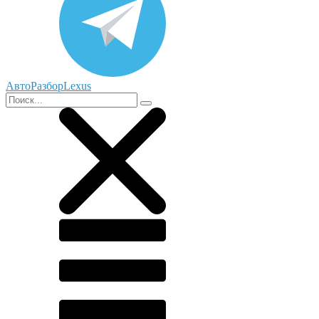
АвтоРазборLexus