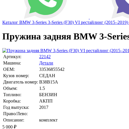
Каталог
BMW
3-Series
3-Series (F30) VI рестайлинг (2015–2019)
Пружина задняя BMW 3-Series 
Артикул:
22142
Машина:
Детали
OEM:
33536855542
Кузов номер:
СЕДАН
Двигатель номер:
B38B15A
Объем:
1.5
Топливо:
БЕНЗИН
Коробка:
АКПП
Год выпуска:
2017
Право/Лево:
Описание:
комплект
5 000
₽