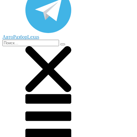
АвтоРазборLexus