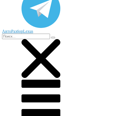
АвтоРазборLexus