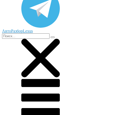
АвтоРазборLexus