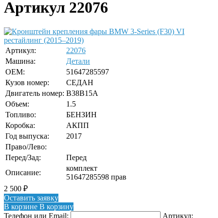
Артикул 22076
Артикул:
22076
Машина:
Детали
OEM:
51647285597
Кузов номер:
СЕДАН
Двигатель номер:
B38B15A
Объем:
1.5
Топливо:
БЕНЗИН
Коробка:
АКПП
Год выпуска:
2017
Право/Лево:
Перед/Зад:
Перед
комплект
Описание:
51647285598 прав
2 500
₽
Оставить заявку
В корзине
В корзину
Телефон или Email:
Артикул: