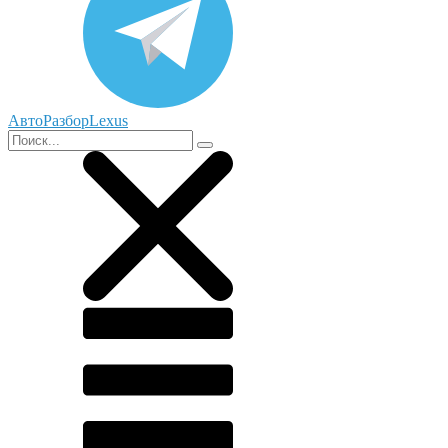
АвтоРазборLexus