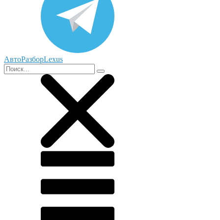
АвтоРазборLexus