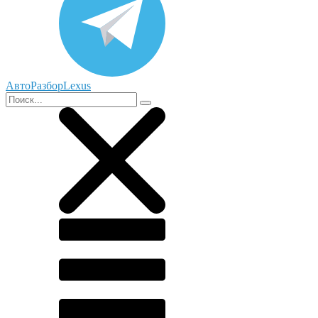
АвтоРазборLexus