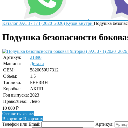
Каталог
JAC
J7
J7 I (2020–2026)
Кузов внутри
Подушка безопас
Подушка безопасности боковая
Артикул:
21896
Машина:
Детали
OEM:
5820050U7312
Объем:
1,5
Топливо:
БЕНЗИН
Коробка:
АКПП
Год выпуска:
2023
Право/Лево:
Лево
10 000
₽
Оставить заявку
В корзине
В корзину
Телефон или Email:
Артикул: