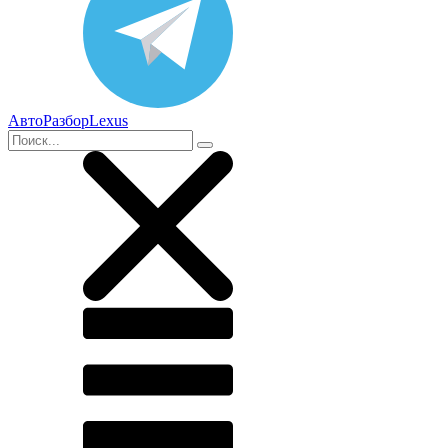
АвтоРазборLexus