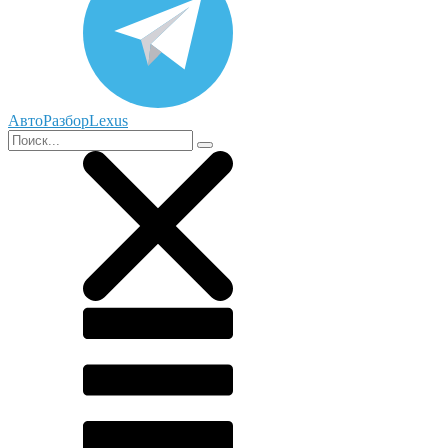
АвтоРазборLexus