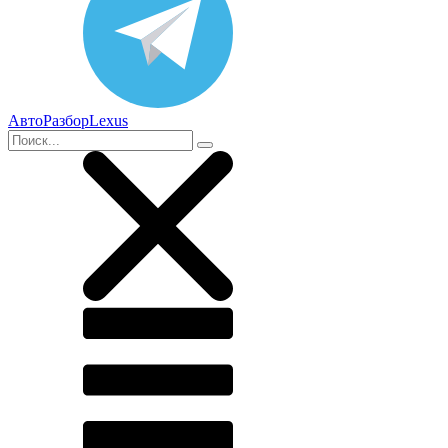
АвтоРазборLexus