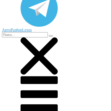
АвтоРазборLexus