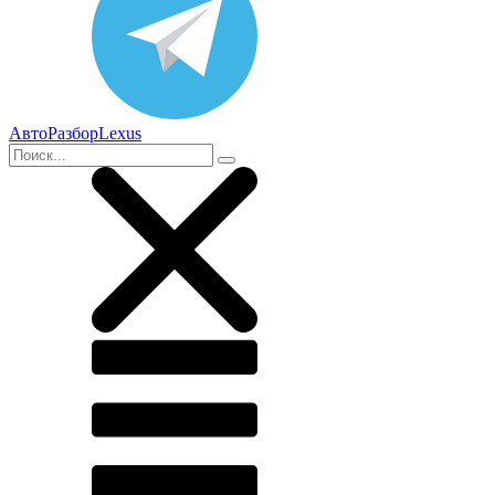
АвтоРазборLexus