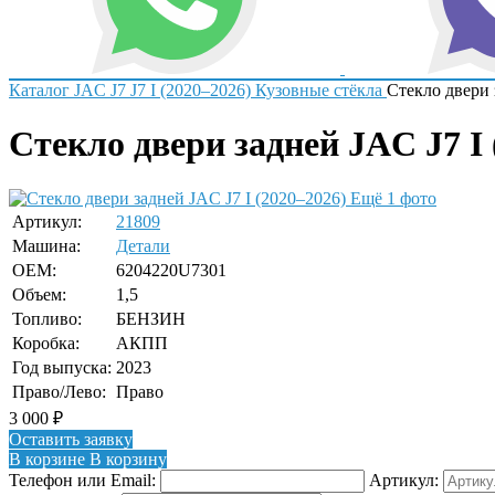
Каталог
JAC
J7
J7 I (2020–2026)
Кузовные стёкла
Стекло двери 
Стекло двери задней JAC J7 I 
Ещё 1 фото
Артикул:
21809
Машина:
Детали
OEM:
6204220U7301
Объем:
1,5
Топливо:
БЕНЗИН
Коробка:
АКПП
Год выпуска:
2023
Право/Лево:
Право
3 000
₽
Оставить заявку
В корзине
В корзину
Телефон или Email:
Артикул: