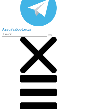
АвтоРазборLexus