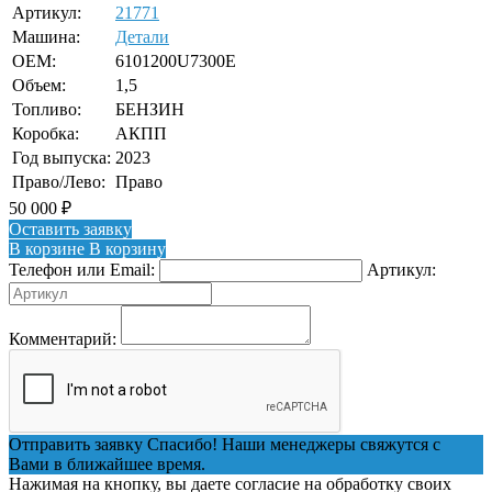
Артикул:
21771
Машина:
Детали
OEM:
6101200U7300E
Объем:
1,5
Топливо:
БЕНЗИН
Коробка:
АКПП
Год выпуска:
2023
Право/Лево:
Право
50 000
₽
Оставить заявку
В корзине
В корзину
Телефон или Email:
Артикул:
Комментарий:
Отправить заявку
Спасибо! Наши менеджеры свяжутся с
Вами в ближайшее время.
Нажимая на кнопку, вы даете согласие на обработку своих