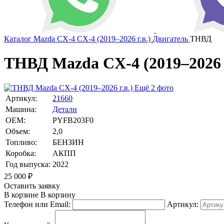
Каталог
Mazda
CX-4
CX-4 (2019–2026 г.в.)
Двигатель
ТНВД
ТНВД Mazda CX-4 (2019–2026 г
Ещё 2 фото
Артикул:
21660
Машина:
Детали
OEM:
PYFB203F0
Объем:
2,0
Топливо:
БЕНЗИН
Коробка:
АКПП
Год выпуска:
2022
25 000
₽
Оставить заявку
В корзине
В корзину
Телефон или Email:
Артикул: