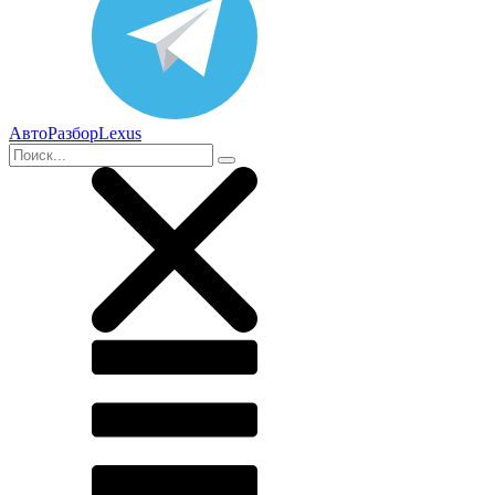
АвтоРазборLexus