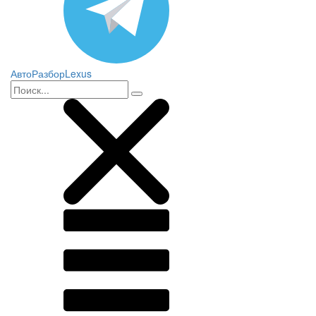
АвтоРазборLexus