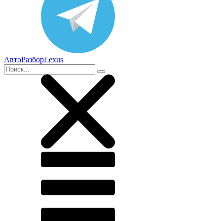
АвтоРазборLexus