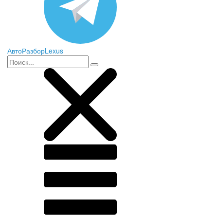
АвтоРазборLexus