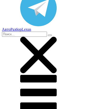
АвтоРазборLexus