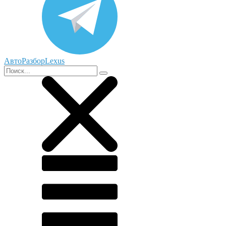
АвтоРазборLexus