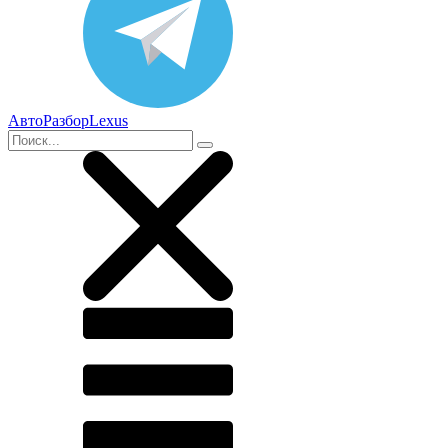
АвтоРазборLexus