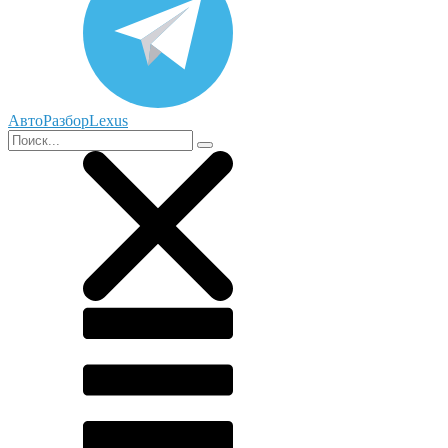
АвтоРазборLexus