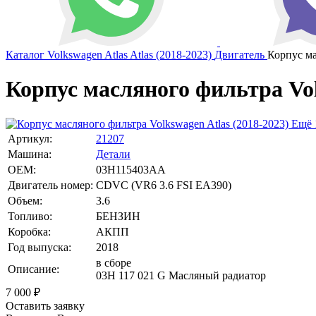
Каталог
Volkswagen
Atlas
Atlas (2018-2023)
Двигатель
Корпус ма
Корпус масляного фильтра Volk
Ещё 
Артикул:
21207
Машина:
Детали
OEM:
03H115403AA
Двигатель номер:
CDVC (VR6 3.6 FSI EA390)
Объем:
3.6
Топливо:
БЕНЗИН
Коробка:
АКПП
Год выпуска:
2018
в сборе
Описание:
03H 117 021 G Масляный радиатор
7 000
₽
Оставить заявку