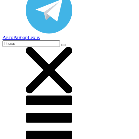
АвтоРазборLexus