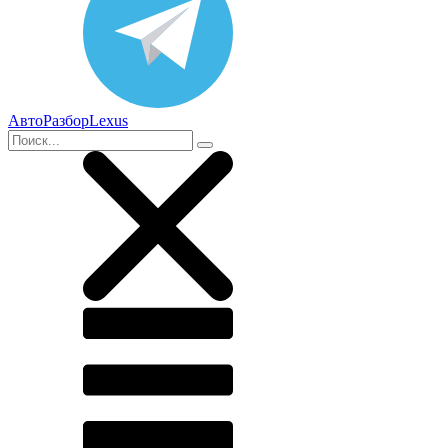
АвтоРазборLexus