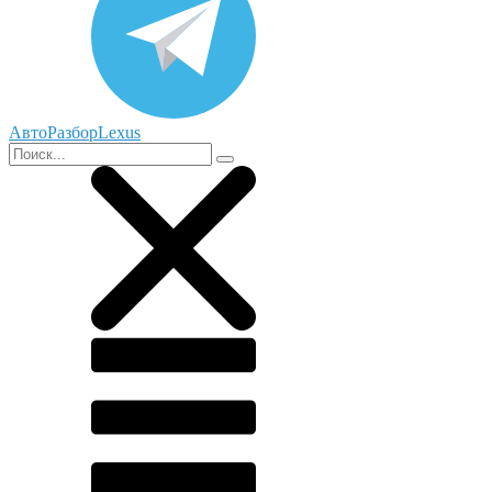
АвтоРазборLexus