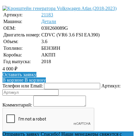
Артикул:
21183
Машина:
Детали
OEM:
03H260089G
Двигатель номер:
CDVC (VR6 3.6 FSI EA390)
Объем:
3.6
Топливо:
БЕНЗИН
Коробка:
АКПП
Год выпуска:
2018
4 000
₽
Оставить заявку
В корзине
В корзину
Телефон или Email:
Артикул:
Комментарий:
Отправить заявку
Спасибо! Наши менеджеры свяжутся с