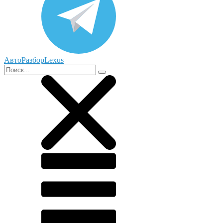
АвтоРазборLexus