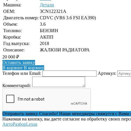
Машина:
Детали
OEM:
3CN122321A
Двигатель номер:
CDVC (VR6 3.6 FSI EA390)
Объем:
3.6
Топливо:
БЕНЗИН
Коробка:
АКПП
Год выпуска:
2018
Описание:
ЖАЛЮЗИ РАДИАТОРА
20 000
₽
Оставить заявку
В корзине
В корзину
Телефон или Email:
Артикул:
Комментарий:
Отправить заявку
Спасибо! Наши менеджеры свяжутся с Вами 
Нажимая на кнопку, вы даете согласие на обработку своих пер
АвтоРазборLexus