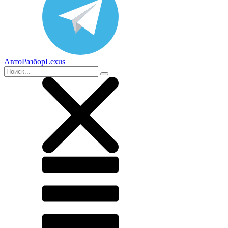
АвтоРазборLexus