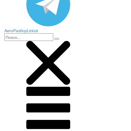
АвтоРазборLexus