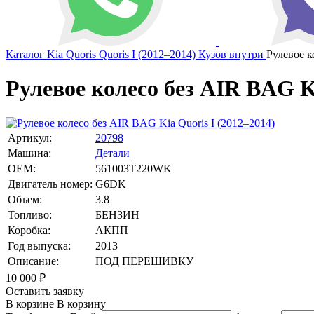
Каталог
Kia
Quoris
Quoris I (2012–2014)
Кузов внутри
Рулевое 
Рулевое колесо без AIR BAG Ki
Артикул:
20798
Машина:
Детали
OEM:
561003T220WK
Двигатель номер:
G6DK
Объем:
3.8
Топливо:
БЕНЗИН
Коробка:
АКПП
Год выпуска:
2013
Описание:
ПОД ПЕРЕШИВКУ
10 000
₽
Оставить заявку
В корзине
В корзину