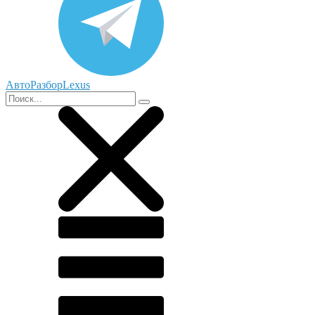
АвтоРазборLexus