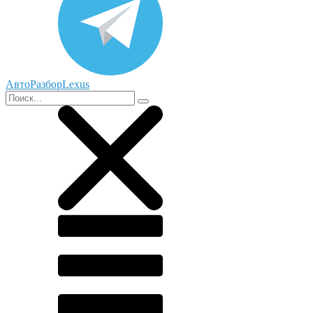
АвтоРазборLexus