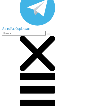
АвтоРазборLexus