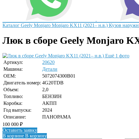
Каталог
Geely
Monjaro
Monjaro KX11 (2021– н.в.)
Кузов наружн
Люк в сборе Geely Monjaro KX1
Ещё 1 фото
Артикул:
20620
Машина:
Детали
OEM:
5072074300B01
Двигатель номер:
4G20TDB
Объем:
2,0
Топливо:
БЕНЗИН
Коробка:
АКПП
Год выпуска:
2024
Описание:
ПАНОРАМА
100 000
₽
Оставить заявку
В корзине
В корзину